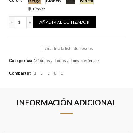
Color
Beige
Blanco
Gris
Marfil
Limpiar
Módulo Reggio Euro Americano 2P 15A cantidad
AÑADIR AL COTIZADOR
Añadir a la lista de deseos
Categorías:
Módulos
,
Todos
,
Tomacorrientes
Compartir
INFORMACIÓN ADICIONAL