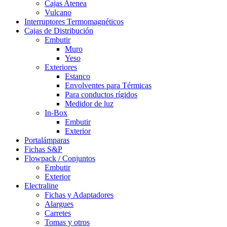
Cajas Atenea
Vulcano
Interruptores Termomagnéticos
Cajas de Distribución
Embutir
Muro
Yeso
Exteriores
Estanco
Envolventes para Térmicas
Para conductos rígidos
Medidor de luz
In-Box
Embutir
Exterior
Portalámparas
Fichas S&P
Flowpack / Conjuntos
Embutir
Exterior
Electraline
Fichas y Adaptadores
Alargues
Carretes
Tomas y otros