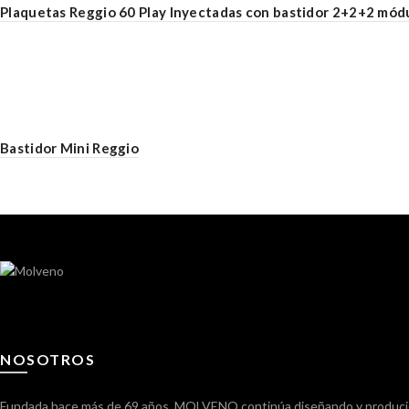
Plaquetas Reggio 60 Play Inyectadas con bastidor 2+2+2 mód
Bastidor Mini Reggio
NOSOTROS
Fundada hace más de 69 años, MOLVENO continúa diseñando y producie