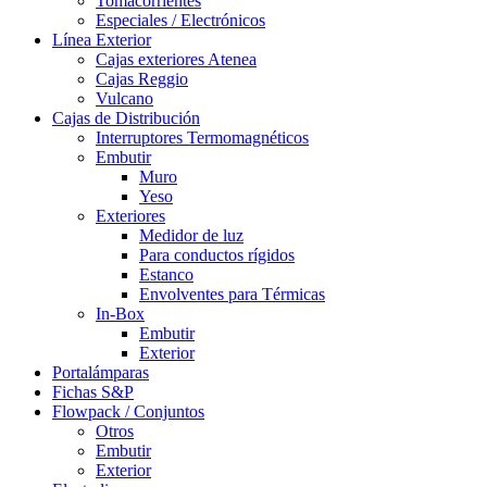
Tomacorrientes
Especiales / Electrónicos
Línea Exterior
Cajas exteriores Atenea
Cajas Reggio
Vulcano
Cajas de Distribución
Interruptores Termomagnéticos
Embutir
Muro
Yeso
Exteriores
Medidor de luz
Para conductos rígidos
Estanco
Envolventes para Térmicas
In-Box
Embutir
Exterior
Portalámparas
Fichas S&P
Flowpack / Conjuntos
Otros
Embutir
Exterior