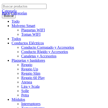
Search
for:
Categoría
Back
Categorías
Buscar
Todo
Molveno Smart
Plaquetas WIFI
Tomas WIFI
Todos
Conductos Eléctricos
Conducto Corrugado y Accesorios
Conducto Rígido y Accesorios
Canaletas y Accesorios
Plaquetas y bastidores
Reggio
Reggio Up
Reggio Slim
Reggio 60 Play
Atenea
Lira y Scala
Solle
Petra
Módulos
Interruptores