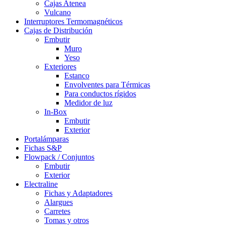
Cajas Atenea
Vulcano
Interruptores Termomagnéticos
Cajas de Distribución
Embutir
Muro
Yeso
Exteriores
Estanco
Envolventes para Térmicas
Para conductos rígidos
Medidor de luz
In-Box
Embutir
Exterior
Portalámparas
Fichas S&P
Flowpack / Conjuntos
Embutir
Exterior
Electraline
Fichas y Adaptadores
Alargues
Carretes
Tomas y otros