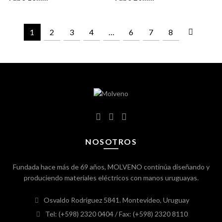
1
2
3
4
…
6
7
8
NOSOTROS
Fundada hace más de 69 años, MOLVENO continúa diseñando y
produciendo materiales eléctricos con manos uruguayas.
Osvaldo Rodríguez 5841. Montevideo, Uruguay
Tel: (+598) 2320 0404
/ Fax: (+598) 2320 8110