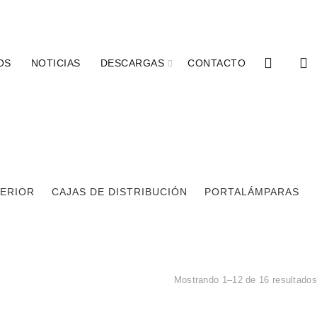
ACCESO EMPRESAS
0
0
OS
NOTICIAS
DESCARGAS
CONTACTO
TERIOR
CAJAS DE DISTRIBUCIÓN
PORTALÁMPARAS
Mostrando 1–12 de 16 resultados