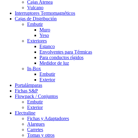
Cajas Atenea
Vulcano
Interruptores Termomagnéticos
Cajas de Distribución
Embutir
Muro
Yeso
Exteriores
Estanco
Envolventes para Térmicas
Para conductos rígidos
Medidor de luz
In-Box
Embutir
Exterior
Portalámparas
Fichas S&P
Flowpack / Conjuntos
Embutir
Exterior
Electraline
Fichas y Adaptadores
Alargues
Carretes
Tomas y otros