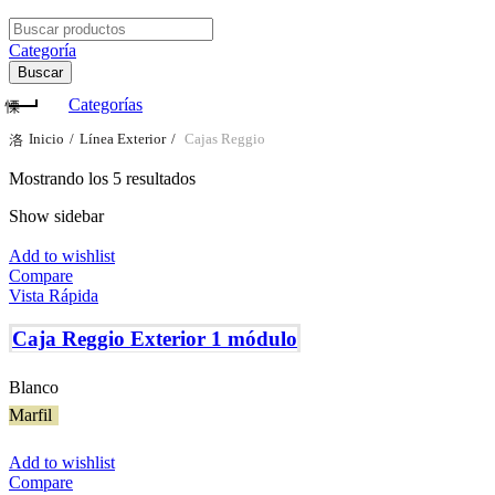
Search
for:
Categoría
Buscar
Categorías
Inicio
Línea Exterior
Cajas Reggio
Mostrando los 5 resultados
Show sidebar
Add to wishlist
Compare
Vista Rápida
Caja Reggio Exterior 1 módulo
Blanco
Marfil
Add to wishlist
Compare