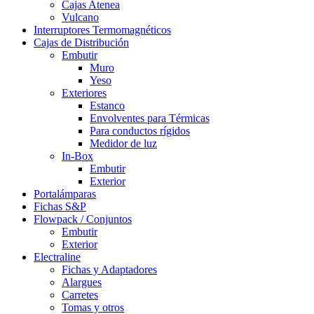
Cajas Atenea
Vulcano
Interruptores Termomagnéticos
Cajas de Distribución
Embutir
Muro
Yeso
Exteriores
Estanco
Envolventes para Térmicas
Para conductos rígidos
Medidor de luz
In-Box
Embutir
Exterior
Portalámparas
Fichas S&P
Flowpack / Conjuntos
Embutir
Exterior
Electraline
Fichas y Adaptadores
Alargues
Carretes
Tomas y otros