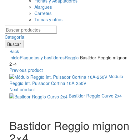
Fichas y Adaptadores
Alargues
Carretes
Tomas y otros
Search
for:
Categoría
Buscar
Back
Inicio
Plaquetas y bastidores
Reggio
Bastidor Reggio mignon
2×4
Previous product
Módulo
Reggio Int. Pulsador Cortina 10A-250V
Next product
Bastidor Reggio Curvo 2x4
Clic para agrandar
Bastidor Reggio mignon
2×4