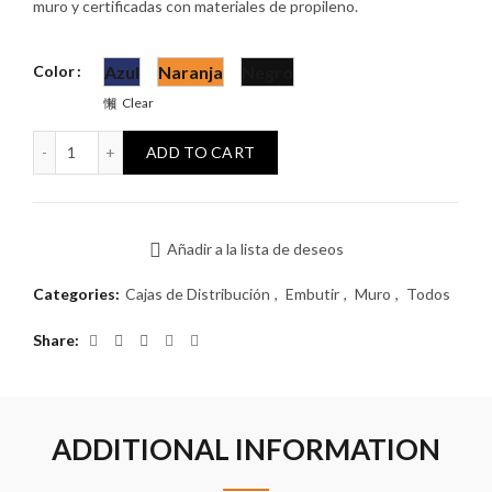
muro y certificadas con materiales de propileno.
Color
Azul
Naranja
Negro
Clear
Caja llana 3 módulos autorroscante con grampa metálica quan
ADD TO CART
Añadir a la lista de deseos
Categories:
Cajas de Distribución
,
Embutir
,
Muro
,
Todos
Share
ADDITIONAL INFORMATION