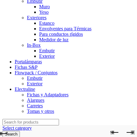
Embutir
Muro
Yeso
Exteriores
Estanco
Envolventes para Térmicas
Para conductos rígidos
Medidor de luz
In-Box
Embutir
Exterior
Portalámparas
Fichas S&P
Flowpack / Conjuntos
Embutir
Exterior
Electraline
Fichas y Adaptadores
Alargues
Carretes
Tomas y otros
Search
for:
Select category
Search