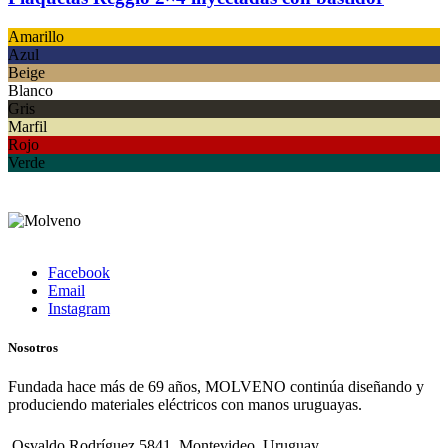
Amarillo
Azul
Beige
Blanco
Gris
Marfil
Rojo
Verde
Facebook
Email
Instagram
Nosotros
Fundada hace más de 69 años, MOLVENO continúa diseñando y
produciendo materiales eléctricos con manos uruguayas.
Osvaldo Rodríguez 5841. Montevideo, Uruguay