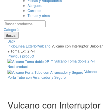
Fichas y Adaptadores
Alargues
Carretes
Tomas y otros
Search
for:
Categoría
Buscar
Back
Inicio
Línea Exterior
Vulcano
Vulcano con Interruptor Unipolar
+ Toma Ext. 2P+T
Previous product
Vulcano Toma doble 2P+T
Next product
Vulcano
Porta Tubo con Arrancador y Seguro
Clic para agrandar
Vulcano con Interruptor