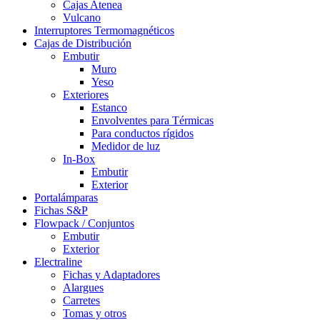
Cajas Atenea
Vulcano
Interruptores Termomagnéticos
Cajas de Distribución
Embutir
Muro
Yeso
Exteriores
Estanco
Envolventes para Térmicas
Para conductos rígidos
Medidor de luz
In-Box
Embutir
Exterior
Portalámparas
Fichas S&P
Flowpack / Conjuntos
Embutir
Exterior
Electraline
Fichas y Adaptadores
Alargues
Carretes
Tomas y otros