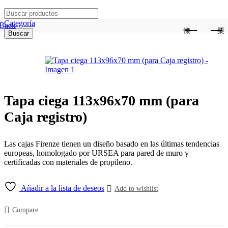
Search
for:
Categoría
Back
Buscar
Tapa ciega 113x96x70 mm (para
Caja registro)
Las cajas Firenze tienen un diseño basado en las últimas tendencias
europeas, homologado por URSEA para pared de muro y
certificadas con materiales de propileno.
Añadir a la lista de deseos
Add to wishlist
Compare