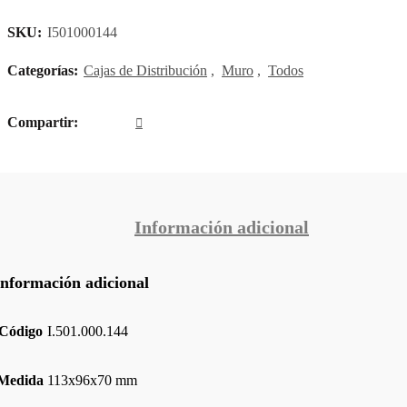
SKU:
I501000144
Categorías:
Cajas de Distribución
,
Muro
,
Todos
Compartir
Información adicional
Información adicional
Código
I.501.000.144
Medida
113x96x70 mm