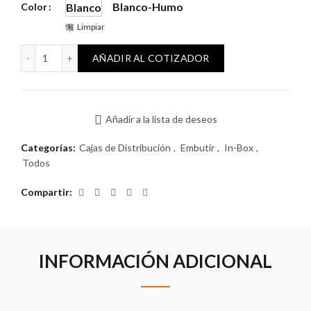
Blanco-Humo
Color
Blanco
Limpiar
Tablero Inbox 8 módulos embutir cantidad
AÑADIR AL COTIZADOR
Añadir a la lista de deseos
Categorías:
Cajas de Distribución
,
Embutir
,
In-Box
,
Todos
Compartir
INFORMACIÓN ADICIONAL