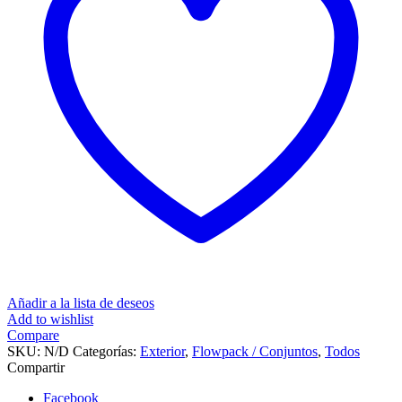
módulo
ciego
+
Toma
Euro
Americana
2P+T
cantidad
Añadir a la lista de deseos
Add to wishlist
Compare
SKU:
N/D
Categorías:
Exterior
,
Flowpack / Conjuntos
,
Todos
Compartir
Facebook