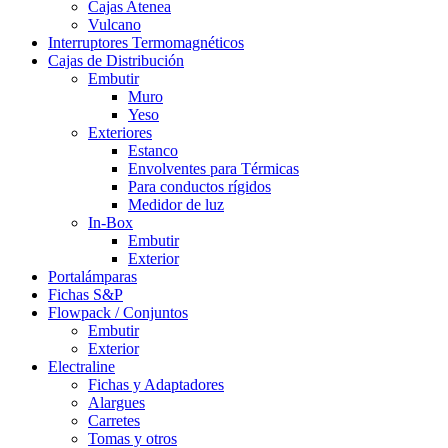
Cajas Atenea
Vulcano
Interruptores Termomagnéticos
Cajas de Distribución
Embutir
Muro
Yeso
Exteriores
Estanco
Envolventes para Térmicas
Para conductos rígidos
Medidor de luz
In-Box
Embutir
Exterior
Portalámparas
Fichas S&P
Flowpack / Conjuntos
Embutir
Exterior
Electraline
Fichas y Adaptadores
Alargues
Carretes
Tomas y otros