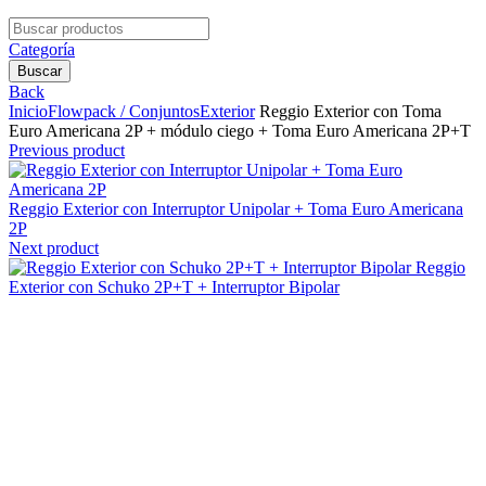
Search
for:
Categoría
Buscar
Back
Inicio
Flowpack / Conjuntos
Exterior
Reggio Exterior con Toma
Euro Americana 2P + módulo ciego + Toma Euro Americana 2P+T
Previous product
Reggio Exterior con Interruptor Unipolar + Toma Euro Americana
2P
Next product
Reggio
Exterior con Schuko 2P+T + Interruptor Bipolar
Clic para agrandar