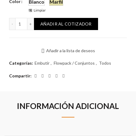
Color
Blanco
Marfil
Limpiar
Reggio con 2 Interruptores Unipolares cantidad
AÑADIR AL COTIZADOR
Añadir a la lista de deseos
Categorías:
Embutir
,
Flowpack / Conjuntos
,
Todos
Compartir
INFORMACIÓN ADICIONAL