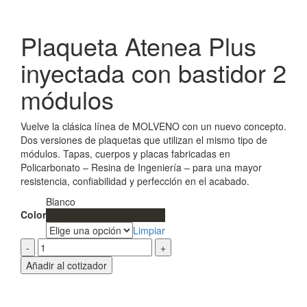
Clic para agrandar
Plaqueta Atenea Plus
inyectada con bastidor 2
módulos
Vuelve la clásica línea de MOLVENO con un nuevo concepto.
Dos versiones de plaquetas que utilizan el mismo tipo de
módulos. Tapas, cuerpos y placas fabricadas en
Policarbonato – Resina de Ingeniería – para una mayor
resistencia, confiabilidad y perfección en el acabado.
Blanco
Color
Gris
Limpiar
Plaqueta
Atenea
Añadir al cotizador
Plus
inyectada
con