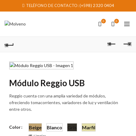
TELÉFONO DE CONTACTO:
(+598) 2320 0404
0
0
Módulo Reggio USB
Reggio cuenta con una amplia variedad de módulos,
ofreciendo tomacorrientes, variadores de luz y ventilación
entre otros.
Color
Beige
Blanco
Gris
Marfil
Limpiar