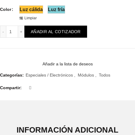
Color
Luz cálida
Luz fría
Limpiar
Módulo Reggio Luz Emergencia cantidad
AÑADIR AL COTIZADOR
Añadir a la lista de deseos
Categorías:
Especiales / Electrónicos
,
Módulos
,
Todos
Compartir
INFORMACIÓN ADICIONAL