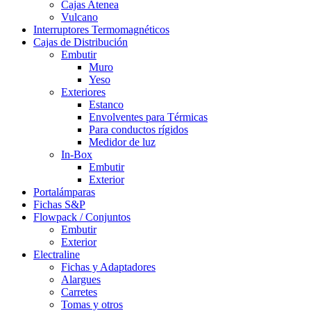
Cajas Atenea
Vulcano
Interruptores Termomagnéticos
Cajas de Distribución
Embutir
Muro
Yeso
Exteriores
Estanco
Envolventes para Térmicas
Para conductos rígidos
Medidor de luz
In-Box
Embutir
Exterior
Portalámparas
Fichas S&P
Flowpack / Conjuntos
Embutir
Exterior
Electraline
Fichas y Adaptadores
Alargues
Carretes
Tomas y otros