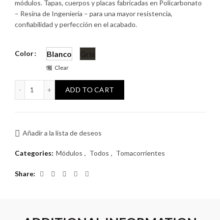
módulos. Tapas, cuerpos y placas fabricadas en Policarbonato
– Resina de Ingeniería – para una mayor resistencia,
confiabilidad y perfección en el acabado.
Color
Blanco
Gris
Clear
Módulo Atenea Toma Euroamericano 2P+T 10/16A 4,8 mm Ex
ADD TO CART
Añadir a la lista de deseos
Categories:
Módulos
,
Todos
,
Tomacorrientes
Share