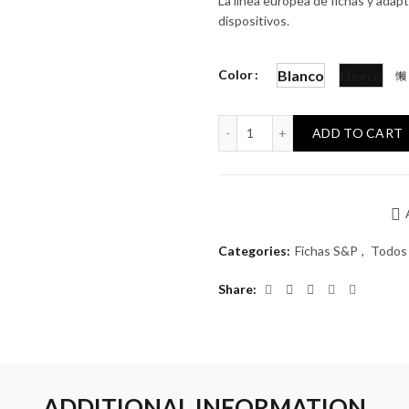
La línea europea de fichas y adap
dispositivos.
Color
Blanco
Negro
Ficha S&P Aire Acondicion
ADD TO CART
Categories:
Fichas S&P
,
Todos
Share
ADDITIONAL INFORMATION