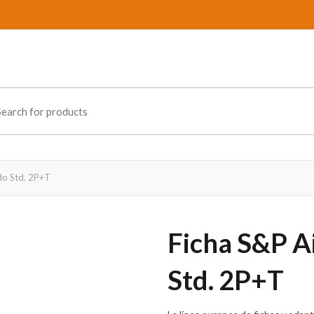
ch
do Std. 2P+T
Ficha S&P A
Std. 2P+T