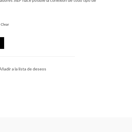
tadores S&P hace posible la conexión de todo tipo de
Clear
ado Std. 2P+T quantity
Añadir a la lista de deseos