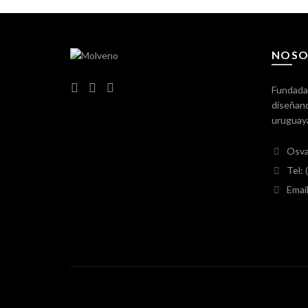
NOSO
Fundada
diseñand
uruguay
Osva
Tel:
Emai