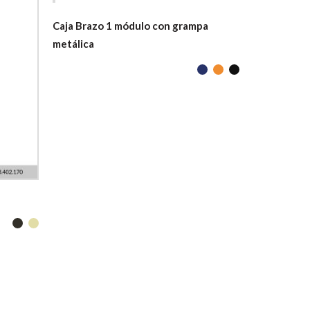
Caja Brazo 1 módulo con grampa
metálica
Caño corru