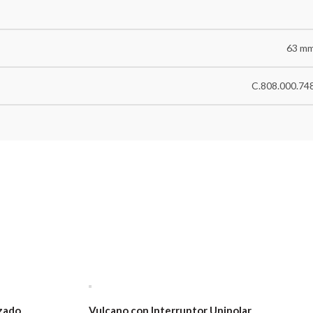
63 m
C.808.000.74
zado
Vulcano con Interruptor Unipolar