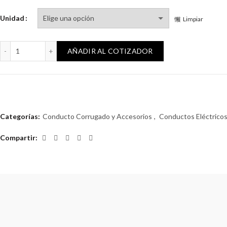
Unidad
Limpiar
Caño corrugado 63mm (205) cantidad
AÑADIR AL COTIZADOR
Categorías:
Conducto Corrugado y Accesorios
,
Conductos Eléctrico
Compartir