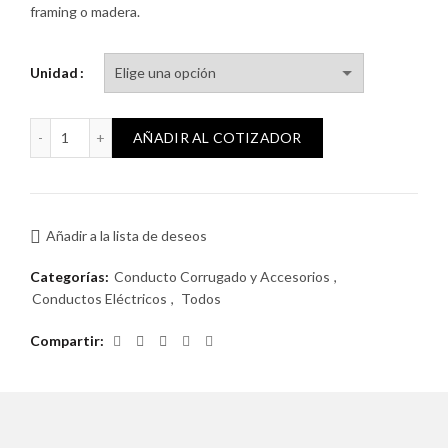
framing o madera.
Unidad
Caño Corrugado 32mm (305) cantidad
AÑADIR AL COTIZADOR
Añadir a la lista de deseos
Categorías:
Conducto Corrugado y Accesorios
,
Conductos Eléctricos
,
Todos
Compartir