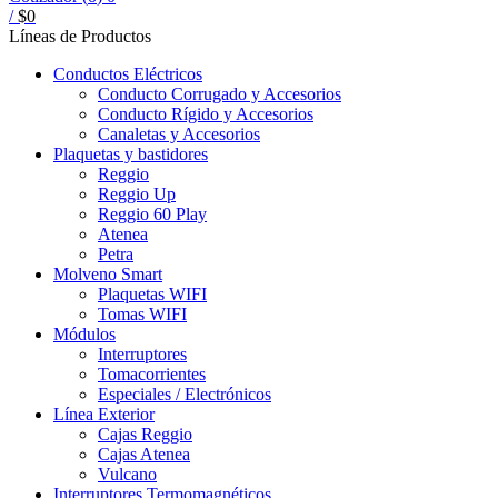
/
$
0
Líneas de Productos
Conductos Eléctricos
Conducto Corrugado y Accesorios
Conducto Rígido y Accesorios
Canaletas y Accesorios
Plaquetas y bastidores
Reggio
Reggio Up
Reggio 60 Play
Atenea
Petra
Molveno Smart
Plaquetas WIFI
Tomas WIFI
Módulos
Interruptores
Tomacorrientes
Especiales / Electrónicos
Línea Exterior
Cajas Reggio
Cajas Atenea
Vulcano
Interruptores Termomagnéticos