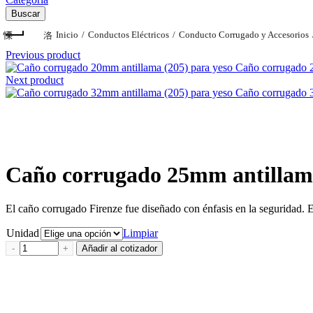
Buscar
Inicio
Conductos Eléctricos
Conducto Corrugado y Accesorios
Previous product
Caño corrugado 2
Next product
Caño corrugado 3
Clic para agrandar
Caño corrugado 25mm antillama
El caño corrugado Firenze fue diseñado con énfasis en la seguridad. E
Unidad
Limpiar
Caño corrugado 25mm antillama (205) para yeso cantidad
Añadir al cotizador