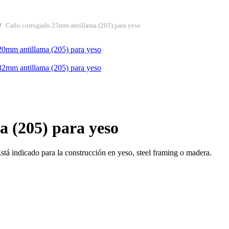
Caño corrugado 25mm antillama (205) para yeso
0mm antillama (205) para yeso
2mm antillama (205) para yeso
 (205) para yeso
stá indicado para la construcción en yeso, steel framing o madera.