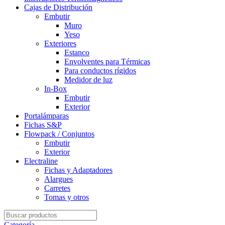
Cajas de Distribución
Embutir
Muro
Yeso
Exteriores
Estanco
Envolventes para Térmicas
Para conductos rígidos
Medidor de luz
In-Box
Embutir
Exterior
Portalámparas
Fichas S&P
Flowpack / Conjuntos
Embutir
Exterior
Electraline
Fichas y Adaptadores
Alargues
Carretes
Tomas y otros
Search
for:
Categoría