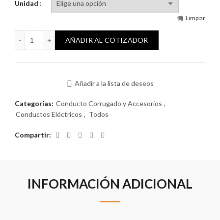
Unidad
Limpiar
Caño corrugado 20mm antillama (205) cantidad
AÑADIR AL COTIZADOR
Añadir a la lista de deseos
Categorías:
Conducto Corrugado y Accesorios
,
Conductos Eléctricos
,
Todos
Compartir
INFORMACIÓN ADICIONAL