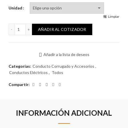
Unidad
Limpiar
Caño corrugado 20mm antillama (205) para yeso cantidad
AÑADIR AL COTIZADOR
Añadir a la lista de deseos
Categorías:
Conducto Corrugado y Accesorios
,
Conductos Eléctricos
,
Todos
Compartir
INFORMACIÓN ADICIONAL