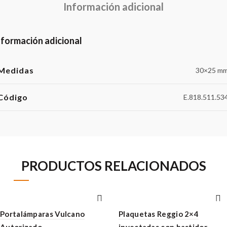
Información adicional
nformación adicional
Medidas
30×25 m
Código
E.818.511.53
PRODUCTOS RELACIONADOS
Portalámparas Vulcano
Plaquetas Reggio 2×4