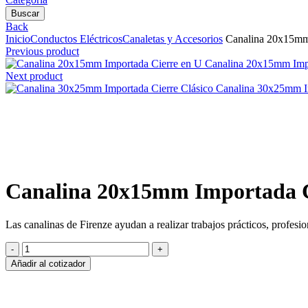
Buscar
Back
Inicio
Conductos Eléctricos
Canaletas y Accesorios
Canalina 20x15mm 
Previous product
Canalina 20x15mm Impo
Next product
Canalina 30x25mm Im
Clic para agrandar
Canalina 20x15mm Importada C
Las canalinas de Firenze ayudan a realizar trabajos prácticos, profesi
Canalina
20x15mm
Añadir al cotizador
Importada
Cierre
en