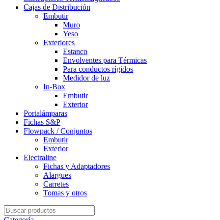
Cajas de Distribución
Embutir
Muro
Yeso
Exteriores
Estanco
Envolventes para Térmicas
Para conductos rígidos
Medidor de luz
In-Box
Embutir
Exterior
Portalámparas
Fichas S&P
Flowpack / Conjuntos
Embutir
Exterior
Electraline
Fichas y Adaptadores
Alargues
Carretes
Tomas y otros
Search
for:
Categoría