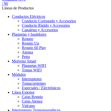
/
$
0
Líneas de Productos
Conductos Eléctricos
Conducto Corrugado y Accesorios
Conducto Rígido y Accesorios
Canaletas y Accesorios
Plaquetas y bastidores
Reggio
Reggio Up
Reggio 60 Play
Atenea
Petra
Molveno Smart
Plaquetas WIFI
Tomas WIFI
Módulos
Interruptores
Tomacorrientes
Especiales / Electrónicos
Línea Exterior
Cajas Reggio
Cajas Atenea
Vulcano
Interruptores Termomagnéticos