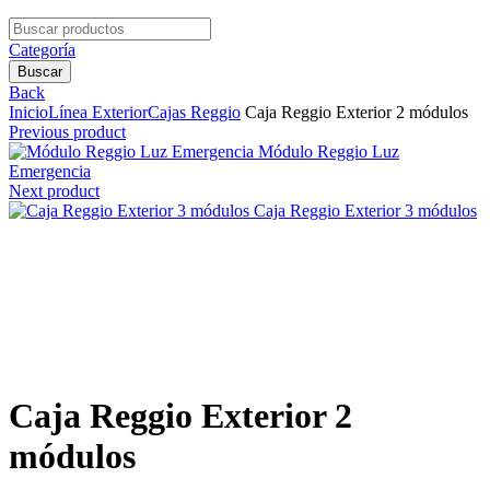
Search
for:
Categoría
Buscar
Back
Inicio
Línea Exterior
Cajas Reggio
Caja Reggio Exterior 2 módulos
Previous product
Módulo Reggio Luz
Emergencia
Next product
Caja Reggio Exterior 3 módulos
Clic para agrandar
Caja Reggio Exterior 2
módulos