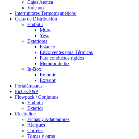
Cajas Atenea
Vulcano
Interruptores Termomagnéticos
Cajas de Distribución
Embutir
Muro
Yeso
Exteriores
Estanco
Envolventes para Térmicas
Para conductos rígidos
Medidor de luz
In-Box
Embutir
Exterior
Portalámparas
Fichas S&P
Flowpack / Conjuntos
Embutir
Exterior
Electraline
Fichas y Adaptadores
Alargues
Carretes
Tomas y otros