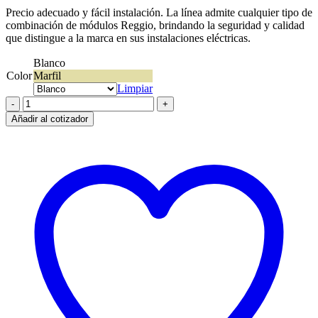
Precio adecuado y fácil instalación. La línea admite cualquier tipo de
combinación de módulos Reggio, brindando la seguridad y calidad
que distingue a la marca en sus instalaciones eléctricas.
Blanco
Color
Marfil
Limpiar
Caja
Reggio
Añadir al cotizador
Exterior
2
módulos
cantidad