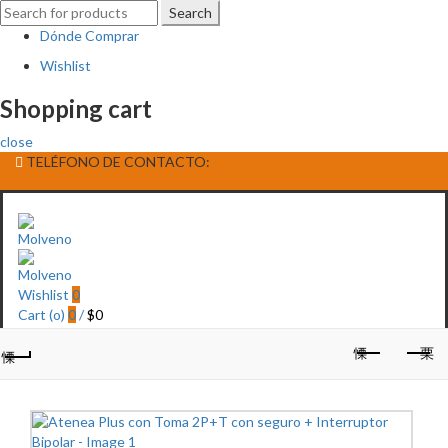
Search
Search
for:
Dónde Comprar
Wishlist
Shopping cart
close
TELÉFONO DE CONTACTO:
(+598) 2320 0404
Wishlist
0
Cart (
o
)
0
/
$
0