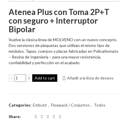
Atenea Plus con Toma 2P+T
con seguro + Interruptor
Bipolar
Vuelve la clásica línea de MOLVENO con un nuevo concepto.
Dos versiones de plaquetas que utilizan el mismo tipo de
módulos. Tapas, cuerpos y placas fabricadas en Policarbonato
– Resina de Ingeniería – para una mayor resistencia,
confiabilidad y perfección en el acabado.
Atenea Plus con Toma 2P+T con seguro + Interruptor Bip
Add to cart
Añadir a la lista de deseos
Categories:
Embutir
,
Flowpack / Conjuntos
,
Todos
Share