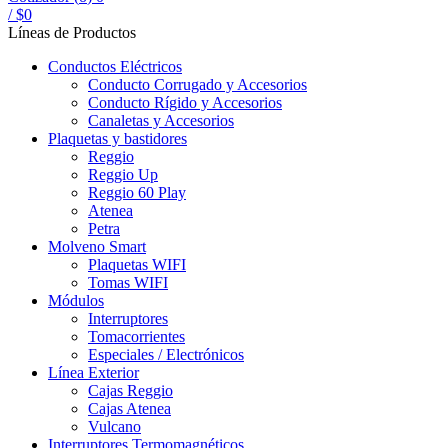
/
$
0
Líneas de Productos
Conductos Eléctricos
Conducto Corrugado y Accesorios
Conducto Rígido y Accesorios
Canaletas y Accesorios
Plaquetas y bastidores
Reggio
Reggio Up
Reggio 60 Play
Atenea
Petra
Molveno Smart
Plaquetas WIFI
Tomas WIFI
Módulos
Interruptores
Tomacorrientes
Especiales / Electrónicos
Línea Exterior
Cajas Reggio
Cajas Atenea
Vulcano
Interruptores Termomagnéticos