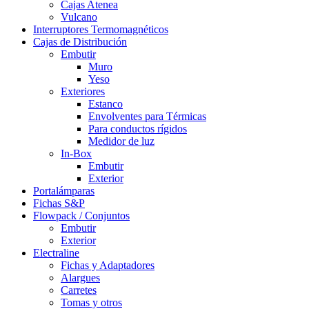
Cajas Atenea
Vulcano
Interruptores Termomagnéticos
Cajas de Distribución
Embutir
Muro
Yeso
Exteriores
Estanco
Envolventes para Térmicas
Para conductos rígidos
Medidor de luz
In-Box
Embutir
Exterior
Portalámparas
Fichas S&P
Flowpack / Conjuntos
Embutir
Exterior
Electraline
Fichas y Adaptadores
Alargues
Carretes
Tomas y otros