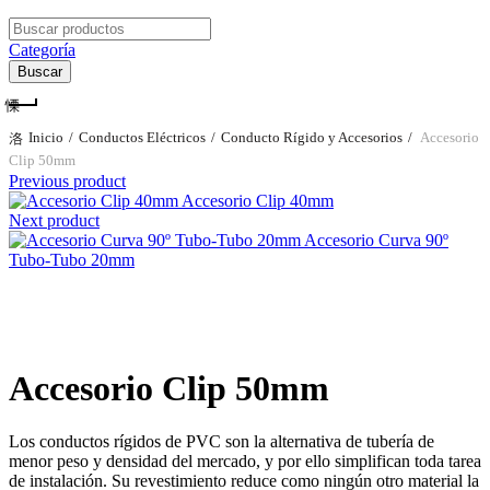
Search
for:
Categoría
Buscar
Inicio
Conductos Eléctricos
Conducto Rígido y Accesorios
Accesorio
Clip 50mm
Previous product
Accesorio Clip 40mm
Next product
Accesorio Curva 90º
Tubo-Tubo 20mm
Clic para agrandar
Accesorio Clip 50mm
Los conductos rígidos de PVC son la alternativa de tubería de
menor peso y densidad del mercado, y por ello simplifican toda tarea
de instalación. Su revestimiento reduce como ningún otro material la