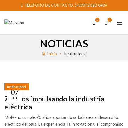
TELÉFONO DE CONTACTO:
(+598) 2320 0404
0
0
NOTICIAS
Inicio
Institucional
Institucional
07
70 años impulsando la industria
JUL
eléctrica
Molveno cumple 70 años aportando soluciones al desarrollo
eléctrico del país. La experiencia, la innovación y el compromiso