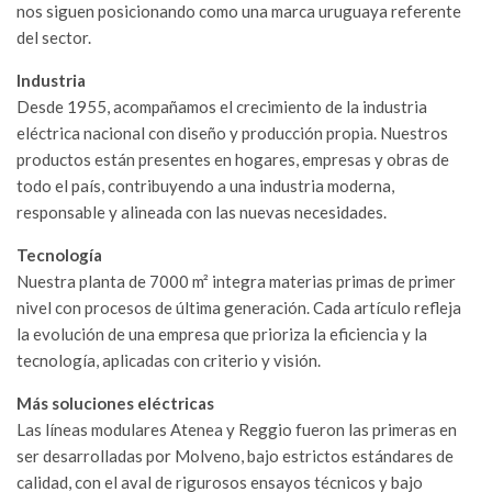
nos siguen posicionando como una marca uruguaya referente
NUEVO
del sector.
LANZAMIENTO:
CAJÓN PARA
Industria
MEDIDOR DE
CONSUMO DE
Desde 1955, acompañamos el crecimiento de la industria
ENERGÍA
eléctrica nacional con diseño y producción propia. Nuestros
ELÉCTRICA
productos están presentes en hogares, empresas y obras de
27/07/2026
todo el país, contribuyendo a una industria moderna,
responsable y alineada con las nuevas necesidades.
YA PODÉS
ADQUIRIR
QUADRA CON
Tecnología
BASE PARA
Nuestra planta de 7000 m² integra materias primas de primer
INSTALACIONES
EXTERIORES
nivel con procesos de última generación. Cada artículo refleja
13/07/2026
la evolución de una empresa que prioriza la eficiencia y la
tecnología, aplicadas con criterio y visión.
MOLVENO Y
SODIMAC:
Más soluciones eléctricas
UNA
Las líneas modulares Atenea y Reggio fueron las primeras en
ALIANZA
QUE
ser desarrolladas por Molveno, bajo estrictos estándares de
IMPULSA
calidad, con el aval de rigurosos ensayos técnicos y bajo
SOLUCIONES