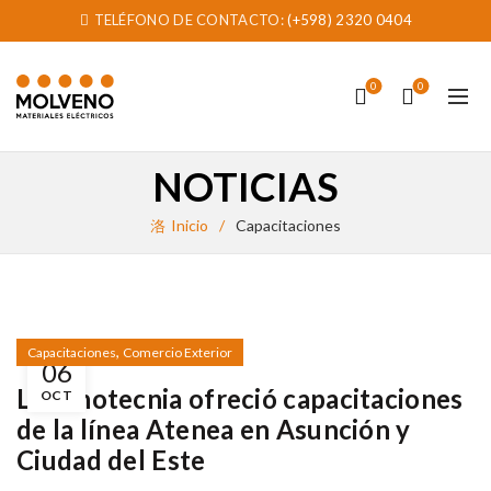
TELÉFONO DE CONTACTO:
(+598) 2320 0404
0
0
NOTICIAS
Inicio
Capacitaciones
,
Capacitaciones
Comercio Exterior
06
Luminotecnia ofreció capacitaciones
OCT
de la línea Atenea en Asunción y
Ciudad del Este