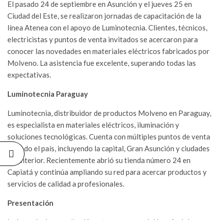
El pasado 24 de septiembre en Asunción y el jueves 25 en
NUEVO
Ciudad del Este, se realizaron jornadas de capacitación de la
LANZAMIENTO:
línea Atenea con el apoyo de Luminotecnia. Clientes, técnicos,
CAJÓN PARA
MEDIDOR DE
electricistas y puntos de venta invitados se acercaron para
CONSUMO DE
conocer las novedades en materiales eléctricos fabricados por
ENERGÍA
ELÉCTRICA
Molveno. La asistencia fue excelente, superando todas las
27/07/2026
expectativas.
Luminotecnia Paraguay
YA PODÉS
ADQUIRIR
QUADRA CON
Luminotecnia, distribuidor de productos Molveno en Paraguay,
BASE PARA
es especialista en materiales eléctricos, iluminación y
INSTALACIONES
EXTERIORES
soluciones tecnológicas. Cuenta con múltiples puntos de venta
13/07/2026
en todo el país, incluyendo la capital, Gran Asunción y ciudades
del interior. Recientemente abrió su tienda número 24 en
MOLVENO Y
Capiatá y continúa ampliando su red para acercar productos y
SODIMAC:
servicios de calidad a profesionales.
UNA
ALIANZA
QUE
Presentación
IMPULSA
SOLUCIONES