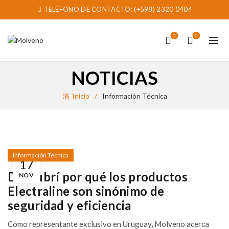
TELÉFONO DE CONTACTO:
(+598) 2320 0404
0
0
NOTICIAS
Inicio
Información Técnica
Información Técnica
17
Descubrí por qué los productos
NOV
Electraline son sinónimo de
seguridad y eficiencia
Como representante exclusivo en Uruguay, Molveno acerca