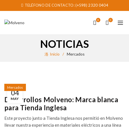
TELÉFONO DE CONTACTO:
(+598) 2320 0404
0
0
NOTICIAS
Inicio
Mercados
Mercados
04
Desarrollos Molveno: Marca blanca
MAY
para Tienda Inglesa
Este proyecto junto a Tienda Inglesa nos permitió en Molveno
llevar nuestra experiencia en materiales eléctricos a una línea