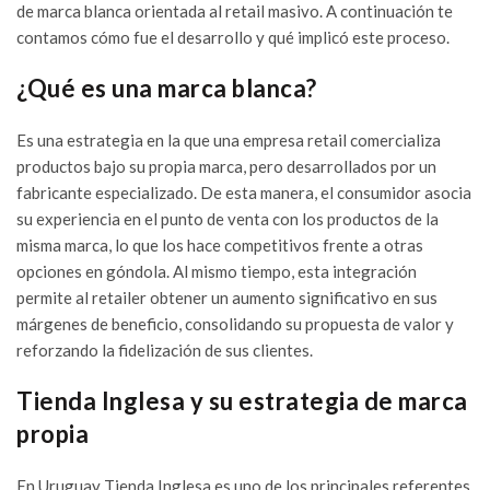
de marca blanca orientada al retail masivo. A continuación te
NUEVO
contamos cómo fue el desarrollo y qué implicó este proceso.
LANZAMIENTO:
CAJÓN PARA
¿Qué es una marca blanca?
MEDIDOR DE
CONSUMO DE
ENERGÍA
ELÉCTRICA
Es una estrategia en la que una empresa retail comercializa
27/07/2026
productos bajo su propia marca, pero desarrollados por un
fabricante especializado. De esta manera, el consumidor asocia
YA PODÉS
su experiencia en el punto de venta con los productos de la
ADQUIRIR
misma marca, lo que los hace competitivos frente a otras
QUADRA CON
BASE PARA
opciones en góndola. Al mismo tiempo, esta integración
INSTALACIONES
permite al retailer obtener un aumento significativo en sus
EXTERIORES
márgenes de beneficio, consolidando su propuesta de valor y
13/07/2026
reforzando la fidelización de sus clientes.
MOLVENO Y
SODIMAC:
Tienda Inglesa y su estrategia de marca
UNA
propia
ALIANZA
QUE
IMPULSA
SOLUCIONES
En Uruguay Tienda Inglesa es uno de los principales referentes