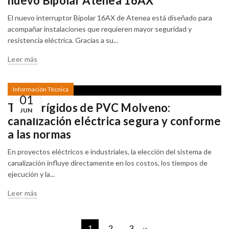
nuevo Bipolar Atenea 16AX
ELÉCTRICAS
DE CALIDAD
El nuevo interruptor Bipolar 16AX de Atenea está diseñado para
06/07/2026
acompañar instalaciones que requieren mayor seguridad y
resistencia eléctrica. Gracias a su...
Leer más
Información Técnica
01
Tubos rígidos de PVC Molveno:
JUN
canalización eléctrica segura y conforme
a las normas
En proyectos eléctricos e industriales, la elección del sistema de
canalización influye directamente en los costos, los tiempos de
ejecución y la...
Leer más
1
2
3
›
»