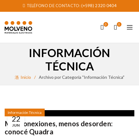
TELÉFONO DE CONTACTO:
(+598) 2320 0404
0
0
INFORMACIÓN
TÉCNICA
Inicio
Archivo por Categoría "Información Técnica"
Información Técnica
22
Más conexiones, menos desorden:
JUN
conocé Quadra