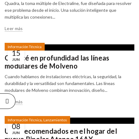
Quadra, la toma múltiple de Electraline, fue diseñada para resolver
NUEVO
ese problema desde el inicio. Una solución inteligente que
LANZAMIENTO:
multiplica las conexiones...
CAJÓN PARA
MEDIDOR DE
Leer más
CONSUMO DE
ENERGÍA
ELÉCTRICA
27/07/2026
Información Técnica
15
Conocé en profundidad las líneas
JUN
YA PODÉS
modulares de Molveno
ADQUIRIR
QUADRA CON
BASE PARA
Cuando hablamos de instalaciones eléctricas, la seguridad, la
INSTALACIONES
durabilidad y la versatilidad son fundamentales. Las líneas
EXTERIORES
modulares de Molveno combinan innovación, diseño...
13/07/2026
Leer más
MOLVENO Y
SODIMAC:
UNA
,
Información Técnica
Lanzamientos
ALIANZA
08
QUE
Usos recomendados en el hogar del
IMPULSA
JUN
SOLUCIONES